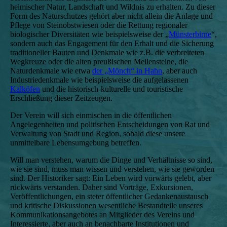
heimischer Natur, Landschaft und Wildnis zu erhalten. Zu dieser
Form des Naturschutzes gehört aber nicht allein die Anlage und
Pflege von Steinobstwiesen oder die Rettung regionaler
biologischer Diversitäten wie beispielsweise der „
Münsterbirne
“,
sondern auch das Engagement für den Erhalt und die Sicherung
traditioneller Bauten und Denkmale wie z.B. die verbreiteten
Wegkreuze oder die alten preußischen Meilensteine, die
Naturdenkmale wie etwa
der „Mönch“ in Hahn
, aber auch
Industriedenkmale wie beispielsweise die aufgelassenen
Kalköfen
und die historisch-kulturelle und touristische
Erschließung dieser Zeitzeugen.
Der Verein will sich einmischen in die öffentlichen
Angelegenheiten und politischen Entscheidungen von Rat und
Verwaltung von Stadt und Region, sobald diese unsere
unmittelbare Lebensumgebung betreffen.
Will man verstehen, warum die Dinge und Verhältnisse so sind,
wie sie sind, muss man wissen und verstehen, wie sie geworden
sind. Der Historiker sagt: Ein Leben wird vorwärts gelebt, aber
rückwärts verstanden. Daher sind Vorträge, Exkursionen,
Veröffentlichungen, ein steter öffentlicher Gedankenaustausch
und kritische Diskussionen wesentliche Bestandteile unseres
Kommunikationsangebotes an Mitglieder des Vereins und
Interessierte, aber auch an benachbarte Institutionen und