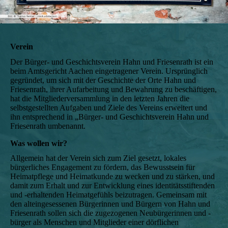
Verein
Der Bürger- und Geschichtsverein Hahn und Friesenrath ist ein
beim Amtsgericht Aachen eingetragener Verein. Ursprünglich
gegründet, um sich mit der Geschichte der Orte Hahn und
Friesenrath, ihrer Aufarbeitung und Bewahrung zu beschäftigen,
hat die Mitgliederversammlung in den letzten Jahren die
selbstgestellten Aufgaben und Ziele des Vereins erweitert und
ihn entsprechend in „Bürger- und Geschichtsverein Hahn und
Friesenrath umbenannt.
Was wollen wir?
Allgemein hat der Verein sich zum Ziel gesetzt, lokales
bürgerliches Engagement zu fördern, das Bewusstsein für
Heimatpflege und Heimatkunde zu wecken und zu stärken, und
damit zum Erhalt und zur Entwicklung eines identitätsstiftenden
und -erhaltenden Heimatgefühls beizutragen. Gemeinsam mit
den alteingesessenen Bürgerinnen und Bürgern von Hahn und
Friesenrath sollen sich die zugezogenen Neubürgerinnen und -
bürger als Menschen und Mitglieder einer dörflichen