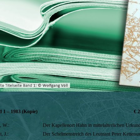
 1 – 1983
(Kopie)
€ 2
, W.:
Der Kapellenort Hahn in mittelalterlichen Urkun
, J.:
Der Schelmenstreich des Leutnant Peter Kettenu