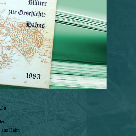
,50
den
s aus Hahn